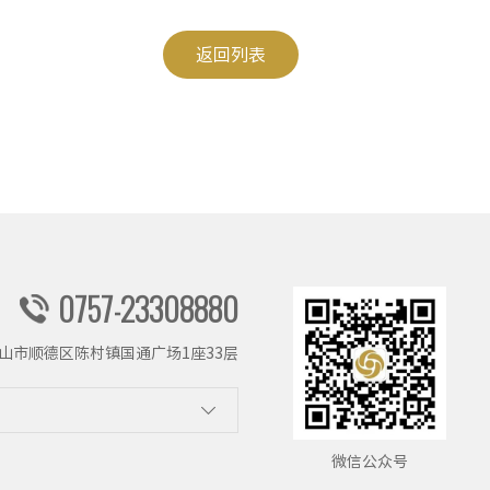
返回列表
0757-23308880
山市顺德区陈村镇国通广场1座33层
微信公众号